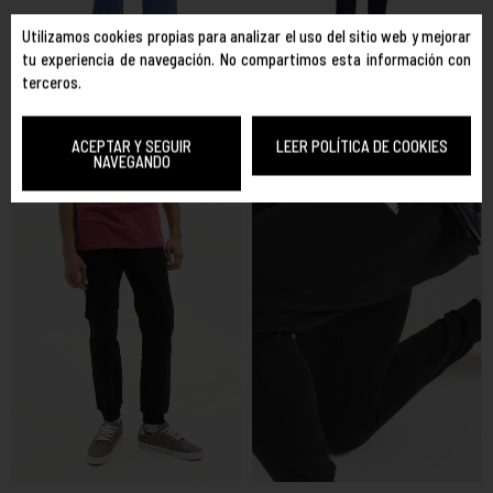
Utilizamos cookies propias para analizar el uso del sitio web y mejorar
tu experiencia de navegación. No compartimos esta información con
terceros.
VOLCOM
VOLCOM
Pantalón Vaquero Volcom Solver
Pantalón Vaquero Volcom Solver
Modern Straight - Denim Azul
Modern Straight - Denim Azul
ACEPTAR Y SEGUIR
LEER POLÍTICA DE COOKIES
Oscuro
NAVEGANDO
75,00 €
85,00 €
45,00 €