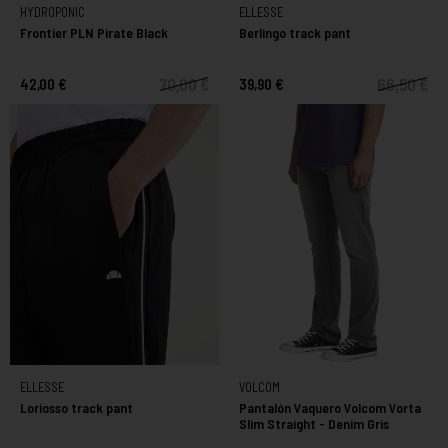
HYDROPONIC
ELLESSE
Frontier PLN Pirate Black
Berlingo track pant
70,00 €
66,50 €
42,00 €
39,90 €
ELLESSE
VOLCOM
Loriosso track pant
Pantalón Vaquero Volcom Vorta
Slim Straight - Denim Gris