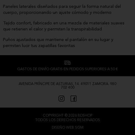
Paneles laterales diseñados para seguir la forma natural del
cuerpo, proporcionando un ajuste cómodo y moderno
Tejido confort, fabricado en una mezcla de materiales suaves
que retienen el calor y permiten la transpirabilidad
Puños ajustados que mantiene el pantalón en su lugar y
permiten lucir tus zapatillas favoritas
GASTOS DE ENVÍO GRATIS EN PEDIDOS SUPERIORES A 50 €
AVENIDA PRÍNCIPE DE ASTURIAS, 14. 49011 ZAMORA. 980
702 400
COPYRIGHT © 2026 BDSHOP.
TODOS LOS DERECHOS RESERVADOS
DISEÑO WEB SGM