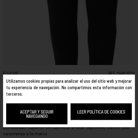
ELLESSE
REF. SHB23729
BERLINGO TRACK PANT
Utilizamos cookies propias para analizar el uso del sitio web y mejorar
tu experiencia de navegación. No compartimos esta información con
COLOR:
BLACK
terceros.
TALLA:
XS
Funcionalidad y estilo en cada movimiento
ACEPTAR Y SEGUIR
LEER POLÍTICA DE COOKIES
NAVEGANDO
Este pantalón jogger de Ellesse esta diseñado para ofrecer una
comodidad superior sin sacrificar el look deportivo clásico que
caracteriza a la marca