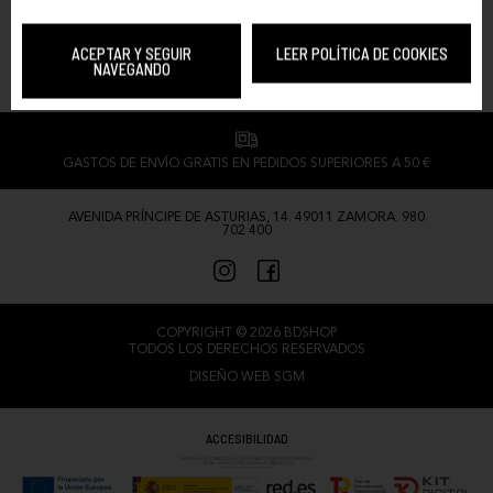
VANS
VANS
sk8-hI cRIB Leopardo
Slip-On V Crib
ACEPTAR Y SEGUIR
LEER POLÍTICA DE COOKIES
NAVEGANDO
40,00 €
24,00 €
35,00 €
GASTOS DE ENVÍO GRATIS EN PEDIDOS SUPERIORES A 50 €
AVENIDA PRÍNCIPE DE ASTURIAS, 14. 49011 ZAMORA. 980
702 400
COPYRIGHT © 2026 BDSHOP.
TODOS LOS DERECHOS RESERVADOS
DISEÑO WEB SGM
ACCESIBILIDAD