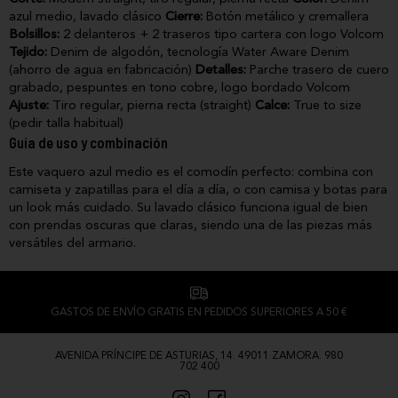
azul medio, lavado clásico
Cierre:
Botón metálico y cremallera
Bolsillos:
2 delanteros + 2 traseros tipo cartera con logo Volcom
Tejido:
Denim de algodón, tecnología Water Aware Denim
(ahorro de agua en fabricación)
Detalles:
Parche trasero de cuero
grabado, pespuntes en tono cobre, logo bordado Volcom
Ajuste:
Tiro regular, pierna recta (straight)
Calce:
True to size
(pedir talla habitual)
Guía de uso y combinación
Este vaquero azul medio es el comodín perfecto: combina con
camiseta y zapatillas para el día a día, o con camisa y botas para
un look más cuidado. Su lavado clásico funciona igual de bien
con prendas oscuras que claras, siendo una de las piezas más
versátiles del armario.
GASTOS DE ENVÍO GRATIS EN PEDIDOS SUPERIORES A 50 €
AVENIDA PRÍNCIPE DE ASTURIAS, 14. 49011 ZAMORA. 980
702 400