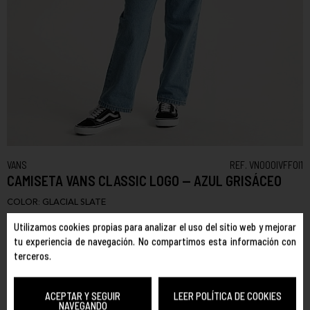
VANS
REF. VN000IVFFOI1
CAMISETA VANS CLASSIC LOGO — AZUL GRISÁCEO
COLOR:
GLACIAL SLATE
TALLA:
Utilizamos cookies propias para analizar el uso del sitio web y mejorar
tu experiencia de navegación. No compartimos esta información con
M
XL
terceros.
Camiseta Vans Classic 100% algodón con el icónico logo 'VANS'
estampado en el pecho. Corte unisex de fit relajado (oversize),
ACEPTAR Y SEGUIR
LEER POLÍTICA DE COOKIES
NAVEGANDO
ideal tanto para niño como para niña, con mangas cortas y