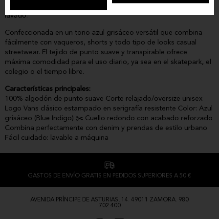
cuello redondo reforzado que garantiza durabilidad lavado tras
lavado.
Confeccionada en un tono azul grisáceo versátil que combina
fácilmente con vaqueros, shorts y todo tipo de looks casual
streetwear. El tejido de punto suave y transpirable ofrece
máxima comodidad para el uso diario, ya sea en el skatepark, el
colegio o el tiempo libre.
Características principales:
100% algodón de punto suave Corte relajado/oversize unisex
Logo Vans clásico estampado en serigrafía resistente Color: Azul
grisáceo (Blue Indigo) ✂️ Cuello redondo con acabado reforzado
Combina perfectamente con denim y prendas de estilo urbano
Fácil cuidado: lavable a máquina
GASTOS DE ENVÍO GRATIS EN PEDIDOS SUPERIORES A 50 €
AVENIDA PRÍNCIPE DE ASTURIAS, 14. 49011 ZAMORA. 980
702 400