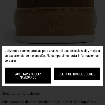
Utilizamos cookies propias para analizar el uso del sitio web y mejorar
tu experiencia de navegación. No compartimos esta información con
ELEMENT
REF. ELYS300040
terceros.
TOPAZ C3 3.0
TALLA:
ACEPTAR Y SEGUIR
LEER POLÍTICA DE COOKIES
41
43
NAVEGANDO
COLOR:
CAMEL
Suela de goma reciclada
Parte superior de ante certificado por Leather Working Group