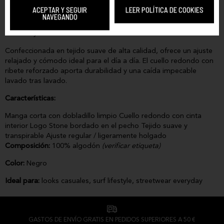
El esencial que nunca falla. Esta camiseta de Volcom combina la
ACEPTAR Y SEGUIR
LEER POLÍTICA DE COOKIES
simplicidad de un diseño limpio con el detalle justo: el icónico
NAVEGANDO
logo
Stone
bordado en blanco sobre el pecho izquierdo,
discreto y reconocible.
Confeccionada en tejido suave de alta calidad, ofrece un ajuste
relajado y cómodo ideal para el día a día. El cuello redondo con
ribete reforzado aporta durabilidad y una caída impecable
lavado tras lavado.
Características:
Manga corta con dobladillo limpio Cuello redondo con cinta
interior Logo Stone bordado en el pecho Tejido suave y
transpirable Ajuste regular / ligeramente holgado
Composición:
100% algodón
(verificar etiqueta)
Color:
Negro
Ideal para:
looks casuales, surf lifestyle, streetwear everyday
GASTOS DE ENVÍO GRATIS EN PEDIDOS SUPERIORES A 50 €