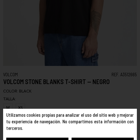
VOLCOM
REF. A3512665
VOLCOM STONE BLANKS T-SHIRT — NEGRO
COLOR:
BLACK
TALLA:
M
XS
Utilizamos cookies propias para analizar el uso del sitio web y mejorar
tu experiencia de navegación. No compartimos esta información con
Camiseta básica de manga corta Volcom Stone Blanks en color
terceros.
negro