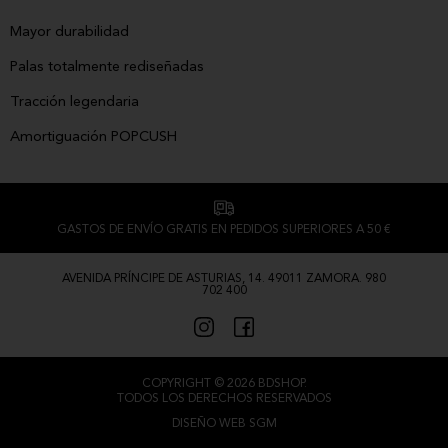
Mayor durabilidad
Palas totalmente rediseñadas
Tracción legendaria
Amortiguación POPCUSH
GASTOS DE ENVÍO GRATIS EN PEDIDOS SUPERIORES A 50 €
AVENIDA PRÍNCIPE DE ASTURIAS, 14. 49011 ZAMORA. 980
702 400
COPYRIGHT © 2026 BDSHOP.
TODOS LOS DERECHOS RESERVADOS
DISEÑO WEB SGM