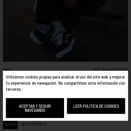
VANS
REF. 8435445234707
SKATE OLD SKOOL
Utilizamos cookies propias para analizar el uso del sitio web y mejorar
tu experiencia de navegación. No compartimos esta información con
TALLA:
terceros.
35
36
38
40
42
42.5
43
44
44.5
45
ACEPTAR Y SEGUIR
LEER POLÍTICA DE COOKIES
46
NAVEGANDO
COLOR:
BLACK
BLACK/WHITE