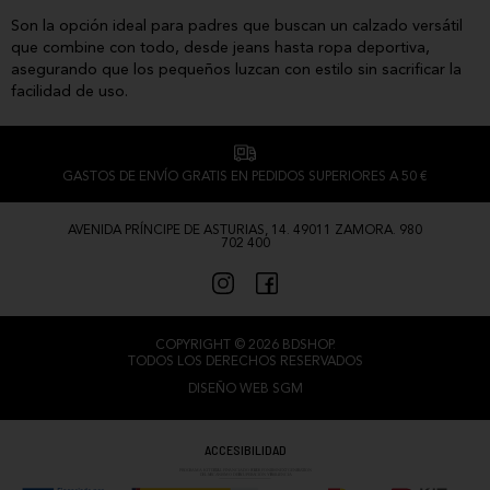
Son la opción ideal para padres que buscan un calzado versátil
que combine con todo, desde jeans hasta ropa deportiva,
asegurando que los pequeños luzcan con estilo sin sacrificar la
facilidad de uso.
GASTOS DE ENVÍO GRATIS EN PEDIDOS SUPERIORES A 50 €
AVENIDA PRÍNCIPE DE ASTURIAS, 14. 49011 ZAMORA. 980
702 400
COPYRIGHT © 2026 BDSHOP.
TODOS LOS DERECHOS RESERVADOS
DISEÑO WEB SGM
ACCESIBILIDAD