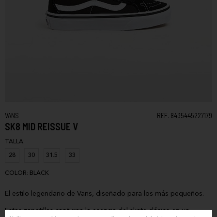
VANS
REF. 8435445227179
SK8 MID REISSUE V
TALLA:
28
30
31.5
33
COLOR:
BLACK
El estilo legendario de Vans, diseñado para los más pequeños.
Estas zapatillas capturan la esencia del skate clásico en un