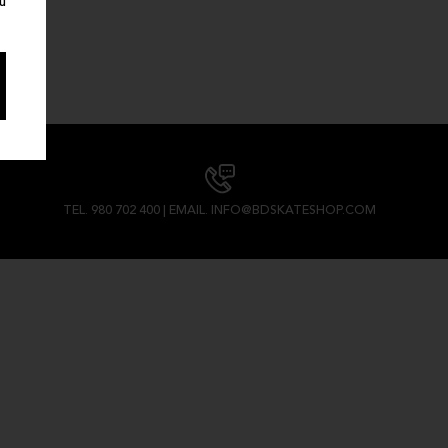
TEL. 980 702 400 | EMAIL. INFO@BDSKATESHOP.COM