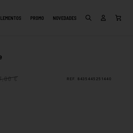
LEMENTOS
PROMO
NOVEDADES
e
7,00 €
REF. 8435445251440