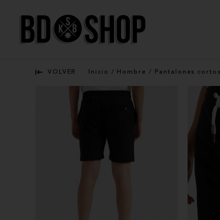
VOLVER
Inicio
/
Hombre
/
Pantalones corto