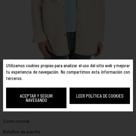
Utilizamos cookies propias para analizar el uso del sitio web y mejorar
tu experiencia de navegación. No compartimos esta información con
ELEMENT
REF. ELJK00143
terceros.
SHEPHERD OVERSHIRT
COLOR:
BEIGE
ACEPTAR Y SEGUIR
LEER POLÍTICA DE COOKIES
TALLA:
NAVEGANDO
M
S
XS
Corte normal
Bolsillos de parche