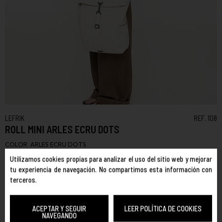
LEFRIK
REF. 108
ROLL MINI ARLES ECRU DOTS
COLOR:
ARLES ECRU DOTS
Utilizamos cookies propias para analizar el uso del sitio web y mejorar
TALLA:
ÚNICA
tu experiencia de navegación. No compartimos esta información con
La Roll Mini de Lefrik en el exclusivo estampado Arles Ecru Dots
terceros.
es la mochila rolltop más elegante de la colección. Su cierre
enrollable ajustable permite ampliar la capacidad según lo
ACEPTAR Y SEGUIR
LEER POLÍTICA DE COOKIES
necesites, mientras que el estampado de lunares en crema y
NAVEGANDO
detalles en dorado la convierten en una pieza diferenciadora que