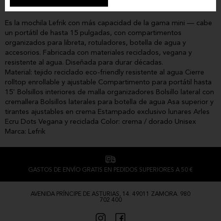
funciona igual para ir al trabajo que de viaje urbano.
Es la mochila Lefrik con más capacidad de la gama mini — cabe
un portátil de hasta 15 pulgadas, con compartimentos
organizados para libreta, rotuladores, botella de agua y
accesorios. Fabricada con materiales reciclados, vegana y
resistente al agua. Diseñada para durar décadas.
Material: tejido reciclado eco-friendly resistente al agua Cierre
rolltop enrollable y ajustable Compartimento para portátil hasta
15' Bolsillos interiores de malla organizadores Bolsillo lateral con
cremallera Bolsillos laterales para botella de agua Asa superior y
tirantes ajustables en crema Estampado exclusivo lunares Arles
Ecru Dots Vegana y reciclada Color: crema / dorado Unisex
Marca: Lefrik
GASTOS DE ENVÍO GRATIS EN PEDIDOS SUPERIORES A 50 €
AVENIDA PRÍNCIPE DE ASTURIAS, 14. 49011 ZAMORA. 980
702 400