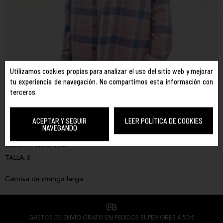
Utilizamos cookies propias para analizar el uso del sitio web y mejorar
tu experiencia de navegación. No compartimos esta información con
terceros.
HYDROPONIC
REF. 8435445234692
ACEPTAR Y SEGUIR
LEER POLÍTICA DE COOKIES
NAVEGANDO
FLAMINGO
COLOR:
PINK CHECK
TALLA:
S
Camisa de manga larga
GASTOS DE ENVÍO GRATIS EN PEDIDOS SUPERIORES A 50 €