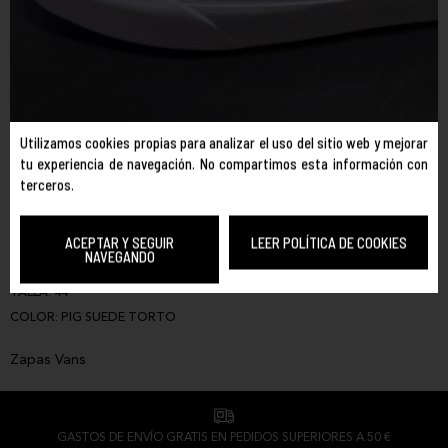
Utilizamos cookies propias para analizar el uso del sitio web y mejorar
tu experiencia de navegación. No compartimos esta información con
terceros.
VANS
REF. 196244827180
ACEPTAR Y SEGUIR
LEER POLÍTICA DE COOKIES
NAVEGANDO
ERA PIG SUEDE
TALLA:
44
COLOR:
PIG SUEDE TORTO
Zapas Vans
GASTOS DE ENVÍO GRATIS EN PEDIDOS SUPERIORES A 50 €