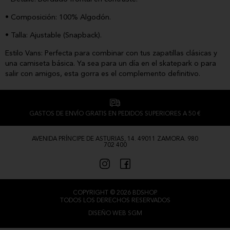
• Composición: 100% Algodón.
• Talla: Ajustable (Snapback).
Estilo Vans: Perfecta para combinar con tus zapatillas clásicas y
una camiseta básica. Ya sea para un día en el skatepark o para
salir con amigos, esta gorra es el complemento definitivo.
GASTOS DE ENVÍO GRATIS EN PEDIDOS SUPERIORES A 50 €
AVENIDA PRÍNCIPE DE ASTURIAS, 14. 49011 ZAMORA. 980
702 400
COPYRIGHT © 2026 BDSHOP.
TODOS LOS DERECHOS RESERVADOS
DISEÑO WEB SGM