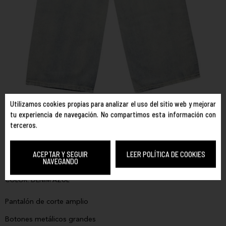
Utilizamos cookies propias para analizar el uso del sitio web y mejorar
tu experiencia de navegación. No compartimos esta información con
ELEMENT
REF. ELJDP00114
terceros.
365 WIDE LEG W
TALLA:
ACEPTAR Y SEGUIR
LEER POLÍTICA DE COOKIES
NAVEGANDO
25
26
28
COLOR:
DENIM AZUL
Pantalón de corte amplio
Botones metálicos grandes